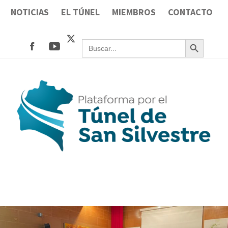
Saltar
NOTICIAS
EL TÚNEL
MIEMBROS
CONTACTO
al
Botón de búsqueda
contenido
Buscar:
PLATAFORMA TÚNEL SAN
UNIÓN DE COMUNIDADES DE REGANTES DE
SILVESTRE
LA PROVINCIA DE HUELVA POR UNA
INFRAESTRUCTURA HÍDRICA CLAVE.