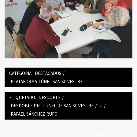
CATEGORÍA:
DESTACADOS
/
PLATAFORMA TÚNEL SAN SILVESTRE
ETIQUETADO:
DESDOBLE
/
DESDOBLE DEL TÚNEL DE SAN SILVESTRE
/
IU
/
RAFAEL SÁNCHEZ RUFO
Navegación
Entrada
La Plataforma por el Túnel de San Silvestre