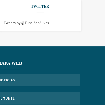
TWITTER
Tweets by @TunelSanSilves
APA WEB
NOTICIAS
EL TÚNEL