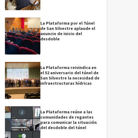
La Plataforma por el Túnel
de San Silvestre aplaude el
anuncio de inicio del
desdoble
La Plataforma reivindica en
el 52 aniversario del túnel de
San Silvestre la necesidad de
infraestructuras hídricas
La Plataforma reúne a las
comunidades de regantes
para comunicar la situación
del desdoble del túnel