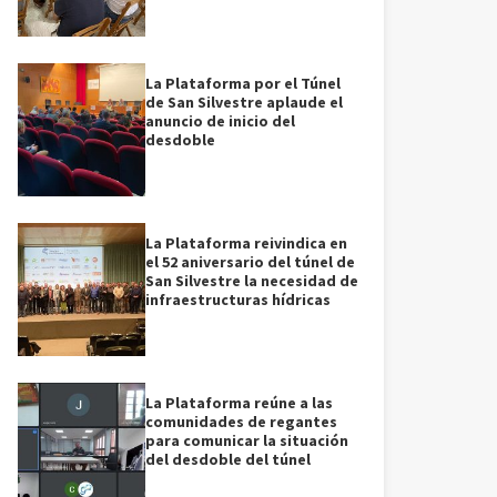
La Plataforma por el Túnel
de San Silvestre aplaude el
anuncio de inicio del
desdoble
La Plataforma reivindica en
el 52 aniversario del túnel de
San Silvestre la necesidad de
infraestructuras hídricas
La Plataforma reúne a las
comunidades de regantes
para comunicar la situación
del desdoble del túnel