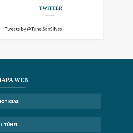
TWITTER
Tweets by @TunelSanSilves
APA WEB
NOTICIAS
EL TÚNEL