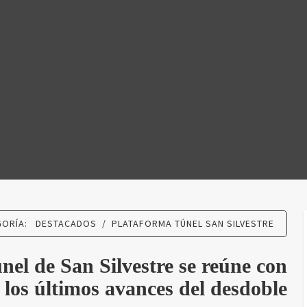
N SILVES
GORÍA:
DESTACADOS
/
PLATAFORMA TÚNEL SAN SILVESTRE
nel de San Silvestre se reúne con
los últimos avances del desdoble