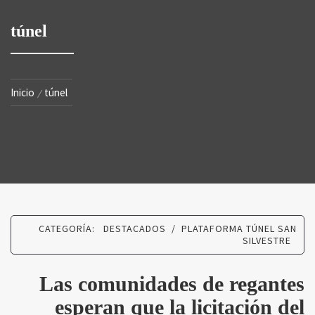
túnel
Inicio
túnel
CATEGORÍA:
DESTACADOS
/
PLATAFORMA TÚNEL SAN
SILVESTRE
Las comunidades de regantes
esperan que la licitación del