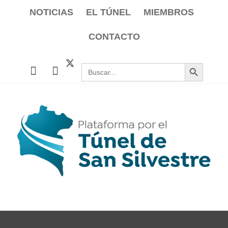
Saltar
NOTICIAS
EL TÚNEL
MIEMBROS
al
CONTACTO
contenido
Botón de búsqueda
Buscar:
PLATAFORMA TÚNEL SAN
UNIÓN DE COMUNIDADES DE
SILVESTRE
REGANTES DE LA PROVINCIA DE