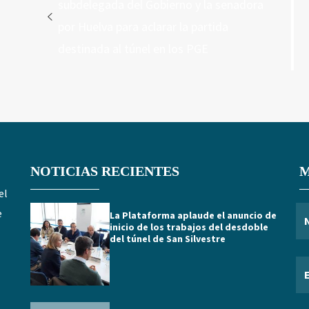
anterior:
subdelegada del Gobierno y la senadora
entradas
por Huelva para aclarar la partida
destinada al túnel en los PGE
NOTICIAS RECIENTES
M
el
e
La Plataforma aplaude el anuncio de
inicio de los trabajos del desdoble
del túnel de San Silvestre