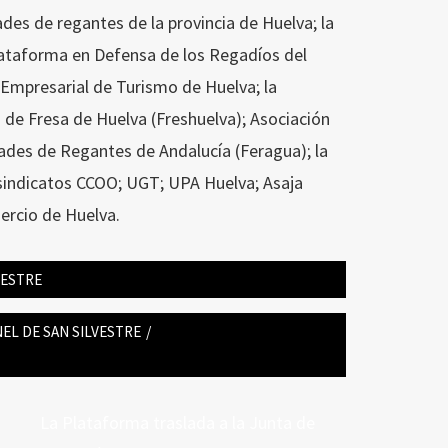
es de regantes de la provincia de Huelva; la
Plataforma en Defensa de los Regadíos del
 Empresarial de Turismo de Huelva; la
 de Fresa de Huelva (Freshuelva); Asociación
dades de Regantes de Andalucía (Feragua); la
 sindicatos CCOO; UGT; UPA Huelva; Asaja
ercio de Huelva.
VESTRE
EL DE SAN SILVESTRE
/
Entrada
La Plataforma traslada a la Junta de