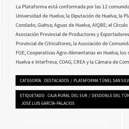
La Plataforma está conformada por las 12 comunidad
Universidad de Huelva; la Diputación de Huelva; la 
Condado; Giahsa; Aguas de Huelva; AIQBE; el Círculo
Asociación Provincial de Productores y Exportadores
Provincial de Citricultores; la Asociación de Comuni
FOE; Cooperativas Agro-Alimentarias en Huelva; los
Huelva e Interfresa; COAG; CREA y la Cámara de Com
CATEGORÍA:
DESTACADOS
/
PLATAFORMA TÚNEL SAN SIL
ETIQUETADO:
CAJA RURAL DEL SUR
/
DESDOBLE DEL TÚN
JOSÉ LUIS GARCÍA-PALACIOS
Navegación
Entrada
La Plataforma solicita una reunión a la
de