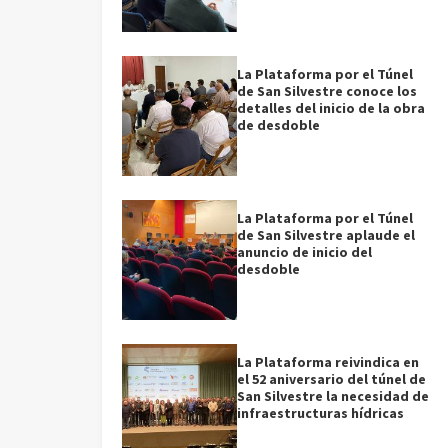
La Plataforma por el Túnel
de San Silvestre conoce los
detalles del inicio de la obra
de desdoble
La Plataforma por el Túnel
de San Silvestre aplaude el
anuncio de inicio del
desdoble
La Plataforma reivindica en
el 52 aniversario del túnel de
San Silvestre la necesidad de
infraestructuras hídricas