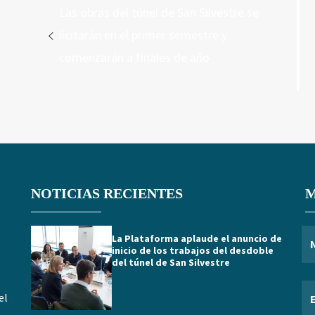
de
Entrada
Las obras del túnel de San Silvestre se
entradas
anterior:
licitarán en el primer semestre y
comenzarán a finales de año
NOTICIAS RECIENTES
M
La Plataforma aplaude el anuncio de
inicio de los trabajos del desdoble
del túnel de San Silvestre
el