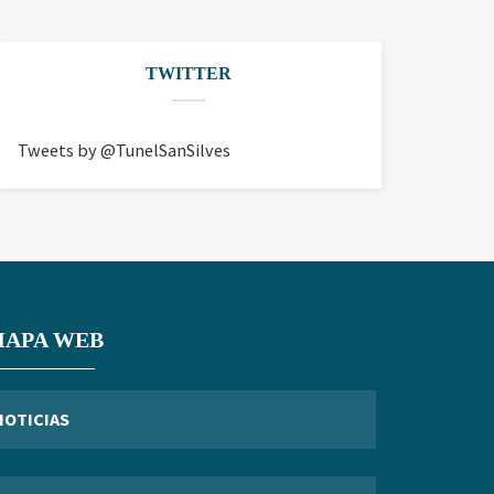
TWITTER
Tweets by @TunelSanSilves
APA WEB
NOTICIAS